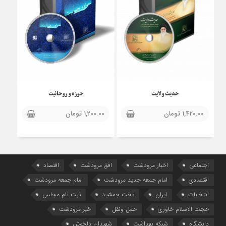
حدیث ولایت
حوزه و روحانیت
1,420.00
تومان
1,200.00
تومان
اجتماعی
اخبار مرودشت
افق مرودشت
اقتصاد
اقتصادی
امام جمعه جدید مرودشت
امام جمعه مرودشت
انتخابات
ایران
تخت جمشید
ثبت نام مجلس
حجت الاسلام خاوری
حمل ونقل
خبر مرودشت
دانشگاه
شبکه بهداشت
شهیدان دلخوش