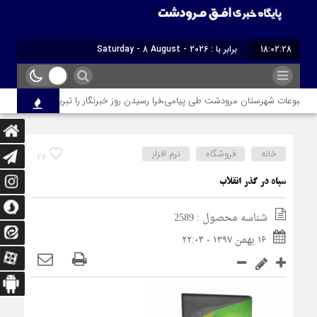
18:02:29
برابر با : Saturday - 8 August - 2026
بوعات شهرستان مرودشت طی پیامی،فرا رسیدن روز خبرنگار را تبریک گفت
ا
خانه
فروشگاه
نرم افزار
26
سپاه در گذر انقلاب
شناسه محصول : 2589
۱۶ بهمن ۱۳۹۷ - ۲۲:۰۴