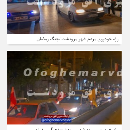
رژه خودروی مردم شهر مرودشت /جنگ رمضان