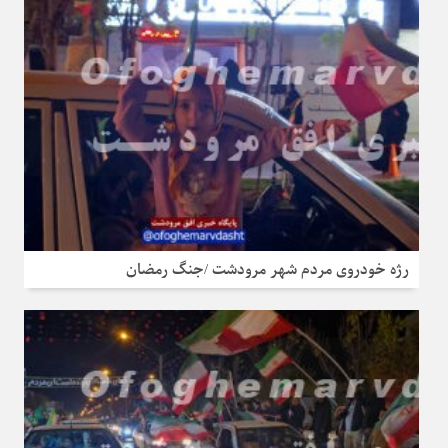
رژه خودروی مردم شهر مرودشت /جنگ رمضان