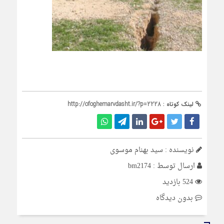
لینک کوتاه :
http://ofoghemarvdasht.ir/?p=2228
نویسنده : سید بهنام موسوی
ارسال توسط :
bm2174
524 بازدید
بدون دیدگاه