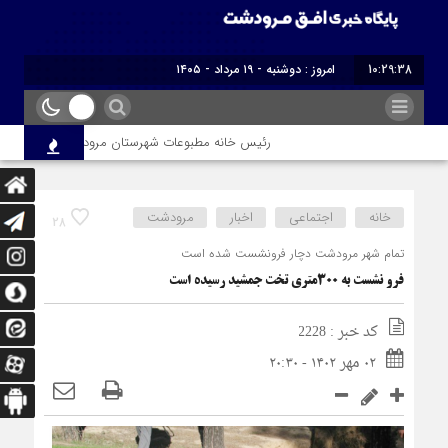
10:29:39
برابر با : Monday - 10 August - 2026
رئیس خانه مطبوعات شهرستان مرودشت طی پیامی،فرا رسید
خانه
اجتماعی
اخبار
مرودشت
28
تمام شهر مرودشت دچار فرونشست شده است
فرو نشست به ۳۰۰متری تخت جمشید رسیده است
کد خبر : 2228
۰۲ مهر ۱۴۰۲ - ۲۰:۳۰