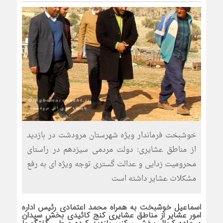
خوشبخت فرماندار ویژه شهرستان مرودشت در بازدید
از مناطق عشایری: دولت مردمی سیزدهم در راستای
محرومیت زدایی و عدالت گستری توجه ویژه ای به رفع
مشکلات عشایر داشته است
اسماعیل خوشبخت به همراه محمد اعتمادی رئیس اداره
امور عشایر از مناطق عشایری کنج کائیدی بخش سیدان