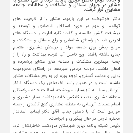
و جاده کربال بخش مرکزی بازدید کرده و طی گفتگو با
عشایر در جریان مسائل و مشکلات و مطالبات جامعه
عشایری قرار گرفت.
دکتر خوشبخت در این بازدید، عشایر را از ظرفیت های
توانمند و مهم در حوزه استقلال اقتصادی و توسعه و
پیشرفت کشور دانسته و گفت: کلیه ادارات و دستگاه های
اجرایی باید در راستای شناسایی و رفع مسائل و مشکلات و
موانع پیش روی جامعه مولد و پرتلاش عشایری، اهتمام
جدی داشته باشند. وی تامین آب شرب، بهداشت و راه را از
جمله مهمترین مشکلات و دغدغه های عشایر برشمرده و
اذعان داشت: دولت مردمی سیزدهم در راستای محرومیت
زدایی و عدالت گستری، توجه ویژه ای به رفع مشکلات عشایر
داشته است و در همین راستا اختصاص یک دستگاه تانکر
آبرسانی سیار به شهرستان مرودشت، آسفالت جاده مواصلاتی
منطقه عشایری، نصب کانکس خانه بهداشت سیار عشایری و
اتمام عملیات آبرسانی به منطقه عشایری کنج کائیدی از جمله
مواردی است که با دستور جناب آقای دکتر ایمانیه استاندار
محترم فارس در حال پیگیری و اجراست.
رئیس کمیته برنامه ریزی شهرستان مرودشت خاطرنشان کرد:
طی سال جاری اعتبارات بسیار خوبی به حوزه عشایری