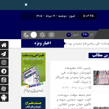
5:03:46
امروز : دوشنبه - ۱۹ مرداد - ۱۴۰۵
کل
670
امروز
0
 رسیدن روز خبرنگار را تبریک گفت
امام جمعه موقت مرودشت گفت: شهید حجج
اخبار ویژه
ین مطالب
رئیس خانه مطبوعات
شهرستان مرودشت طی
پیامی،فرا رسیدن روز خبرنگار
را تبریک گفت
۱۷ مرداد ۱۴۰۵ - ۱۸:۴۷
امام جمعه موقت مرودشت
گفت: شهید حججی نمونه و
الگوی جوان مومنِ انقلابی
است /گلایه امام جمعه موقت