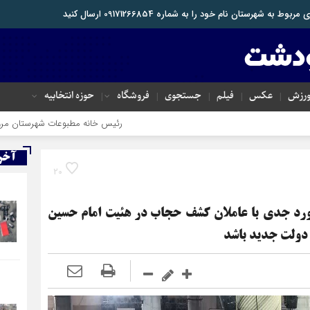
هرستان نام خود را به شماره 09171266854 ارسال کنید
رزش
عکس
فیلم
جستجوی
فروشگاه
حوزه انتخابیه
رئیس خانه مطبوعات شهرستان مرودشت طی پیامی،فرا
آخر
20
ورد جدی با عاملان کشف حجاب در هئیت امام حسین
 دولت جدید باشد