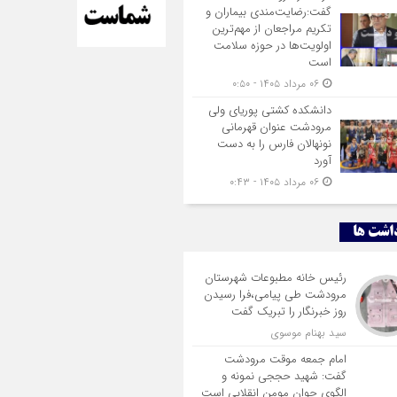
گفت:رضایت‌مندی بیماران و
تکریم مراجعان از مهم‌ترین
اولویت‌ها در حوزه سلامت
است
۰۶ مرداد ۱۴۰۵ - ۰:۵۰
دانشکده کشتی پوریای ولی
مرودشت عنوان قهرمانی
نونهالان فارس را به دست
آورد
۰۶ مرداد ۱۴۰۵ - ۰:۴۳
اشت ها
رئیس خانه مطبوعات شهرستان
مرودشت طی پیامی،فرا رسیدن
روز خبرنگار را تبریک گفت
سید بهنام موسوی
امام جمعه موقت مرودشت
گفت: شهید حججی نمونه و
الگوی جوان مومنِ انقلابی است