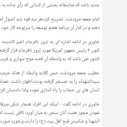
جدید باشد که متاسفانه بخشی از کسانی که رأی نداده به
امام جمعه مرودشت تصریح کرد:هر سه قوه باید اصول امام
دهند و در کنار آن برنامه هفتم توسعه را سرلوحه کار خود ق
خاوری در ادامه اشاره ای به ترور نافرجام اخیر کاندیده
کنون ۶ رئیس جمهور آمریکا مورد ترور نافرجام قرار گ
کشور نمی باشد که به واسطه آن قصد موج سواری و فریب ا
خطیب جمعه مرودشت ضمن گلایه وانتقاد از هتک حرمت تع
سیدالشهداء را به تمسخر گرفته بودند،اظهار داشت :تعد
انسان های بی حجاب را راه اندازی نموده ولذا دادستان کرج 
خاوری در ادامه گفت : اینکه این افراد هنجار شکن صرفا
نمودن مجوز هئیت آنان سخن به میان آورد، کافی نیست لذ
الشهدا و شکستن قبح اهل بیت (ع) را دارند،برخورد صورت