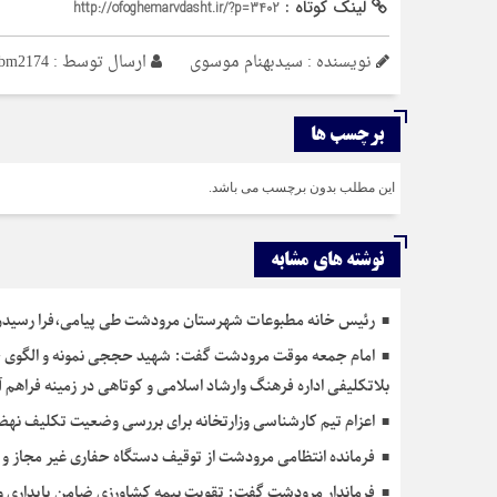
لینک کوتاه :
http://ofoghemarvdasht.ir/?p=3402
نویسنده : سیدبهنام موسوی
ارسال توسط :
bm2174
برچسب ها
این مطلب بدون برچسب می باشد.
نوشته های مشابه
رئیس خانه مطبوعات شهرستان مرودشت طی پیامی،فرا رسیدن 
امام جمعه موقت مرودشت گفت: شهید حججی نمونه و الگوی جوا
بلاتکلیفی اداره فرهنگ وارشاد اسلامی و کوتاهی در زمینه فراه
اعزام تیم کارشناسی وزارتخانه برای بررسی وضعیت تکلیف 
فرمانده انتظامی مرودشت از توقیف دستگاه حفاری غیر مجاز 
فرماندار مرودشت گفت: تقویت بیمه کشاورزی ضامن پایداری و 