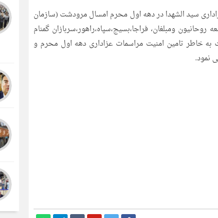
اداری سید الشهدا در دهه اول محرم امسال مرودشت (سازمان
 روحانیون ومبلغان، فراجا،بسیج،سپاه،راهور،سربازان گمنام
به خاطر تامین امنیت مراسمات عزاداری دهه اول محرم و
 نمود.