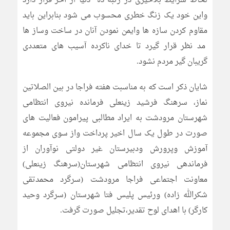
لحاظ شرایط بلاخیزی در رتبه ده دنیا از آخر قرار دارد
واین خود یک زنگ خطری محسوب می شود بنابراین باید
مقاوم کردن سازه ها وایمن نمودن آنان در ساخت وساز ها
مد نظر قرار گیرد تا خدای ناکرده آسیب های متعددی
گریبان گیر مردم نشود.
شایان ذکر است که به مناسبت هفته فراجا در بین الصلاتین
نماز، سرهنگ فرشید زینعلی فرمانده نیروی انتظامی
شهرستان مرودشت به ایراد مطالبی پیرامون فعالیت های
صورت در طول یک سال اخیر پرداخت واز سوی مجموعه
آموزش وپرورش ودبیرستان غیر دولتی نوآوران از
فرماندهی نیروی انتظامی شهرستان(سرهنگ زینعلی)
معاونت اجتماعی فراجا مرودشت (سرگرد محمدتقی
شکرالله زاده) ورئیس پلیس فتا شهرستان (سرگرد وحید
کارگر) با اهدای لوح تقدیر،تجلیل صورت گرفت.