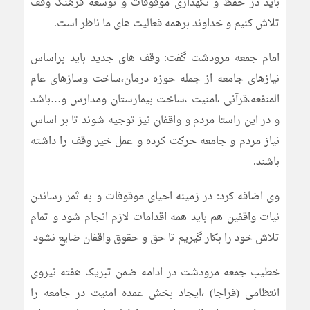
باید در حفظ و نگهداری موقوفات و توسعه فرهنگ وقف
تلاش كنیم و خداوند برهمه فعالیت های ما ناظر است.
امام جمعه مرودشت گفت: وقف های جدید باید براساس
نیازهای جامعه از جمله حوزه درمان،ساخت وسازهای عام
المنفعه،قرآنی ،امنیت ،ساخت بیمارستان ومدارس و…باشد
و در این راستا مردم و واقفان نیز توجیه شوند تا بر اساس
نیاز مردم و جامعه حركت كرده و عمل خیر وقف را داشته
باشند.
وی اضافه كرد: در زمینه احیای موقوفات و به ثمر رساندن
نیات واقفین هم باید همه اقدامات لازم انجام شود و تمام
تلاش خود را بكار گیریم تا حق و حقوق واقفان ضایع نشود
خطیب جمعه مرودشت در ادامه ضمن تبریک هفته نیروی
انتظامی (فراجا) ،ایجاد بخش عمده امنیت در جامعه را